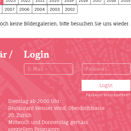
4
2023
2022
2021
2020
2019
2018
2017
2016
2015
2007
2006
2004
2003
2002
och keine Bildergalerien, bitte besuchen Sie uns wieder.
r /
Login
Passwort zurücksetzen?
Dienstag ab 20:00 Uhr:
Restaurant Weisser Wind, Oberdorfstrasse
20, Zürich
Mittwoch und Donnerstag gemäss
speziellem Programm