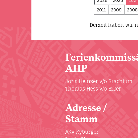
2026
2025
202
2011
2009
2008
Derzeit haben wir n
Ferienkommissä
AHP
Joris Heinzer v/o Brachium
Thomas Hess v/o Erker
Adresse /
Stamm
AKV Kyburger